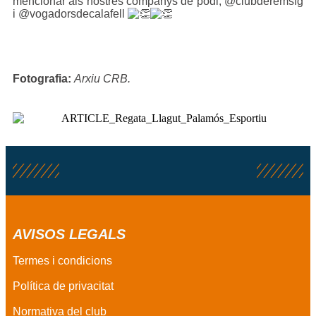
mencionar als nostres companys de podi, @clubderemsfg
i @vogadorsdecalafell
Fotografia:
Arxiu CRB.
AVISOS LEGALS
Termes i condicions
Política de privacitat
Normativa del club