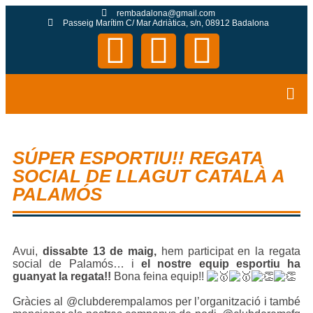
rembadalona@gmail.com
Passeig Marítim C/ Mar Adriàtica, s/n, 08912 Badalona
SÚPER ESPORTIU!! REGATA
SOCIAL DE LLAGUT CATALÀ A
PALAMÓS
Avui,
dissabte 13 de maig,
hem participat en la regata
social de Palamós… i
el nostre equip esportiu ha
guanyat la regata!!
Bona feina equip!!
Gràcies al @clubderempalamos per l’organització i també