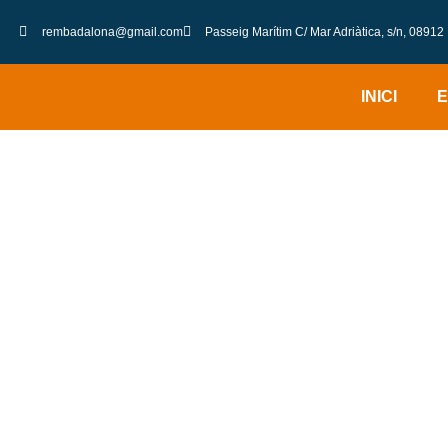
rembadalona@gmail.com
Passeig Marítim C/ Mar Adriàtica, s/n, 0891
INICI
E