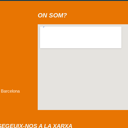
ON SOM?
, Barcelona
SEGEUIX-NOS A LA XARXA