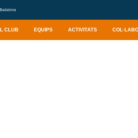
2 Badalona
L CLUB
EQUIPS
ACTIVITATS
COL·LAB