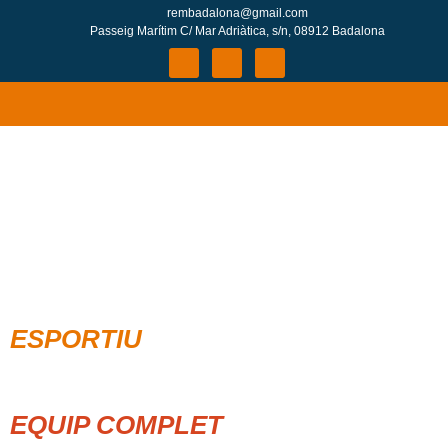
rembadalona@gmail.com
Passeig Marítim C/ Mar Adriàtica, s/n, 08912 Badalona
ESPORTIU
EQUIP COMPLET