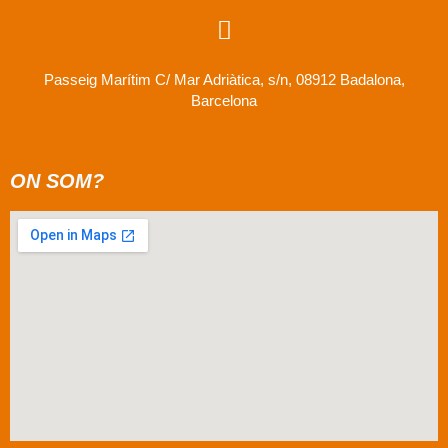
Passeig Marítim C/ Mar Adriàtica, s/n, 08912 Badalona,
Barcelona
ON SOM?