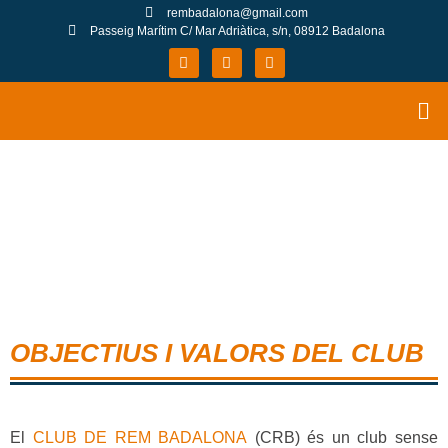
rembadalona@gmail.com
Passeig Marítim C/ Mar Adriàtica, s/n, 08912 Badalona
OBJECTIUS I VALORS DEL CLUB
El
CLUB DE REM BADALONA
(CRB) és un club sense