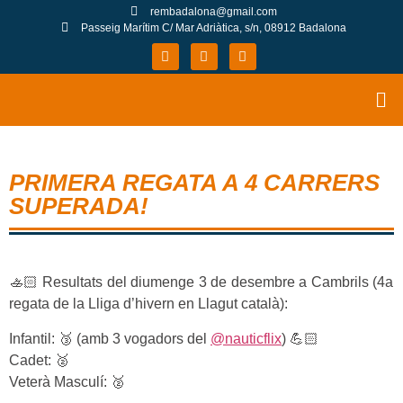
rembadalona@gmail.com
Passeig Marítim C/ Mar Adriàtica, s/n, 08912 Badalona
PRIMERA REGATA A 4 CARRERS
SUPERADA!
🚣🏻 Resultats del diumenge 3 de desembre a Cambrils (4a
regata de la Lliga d’hivern en Llagut català):
Infantil: 🥉 (amb 3 vogadors del
@nauticflix
) 💪🏻
Cadet: 🥈
Veterà Masculí: 🥈