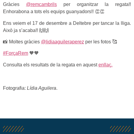
Gràcies
@remcambrils
per organitzar la regata!!
Enhorabona a tots els equips guanyadors!! 👏👏
Ens veiem el 17 de desembre a Deltebre per tancar la lliga.
Això ja s’acaba!! 🙌🙌
📸 Moltes gràcies
@lidiaaguileraperez
per les fotos 🥰
#ForçaRem
🧡🧡
Consulta els resultats de la regata en aquest
enllaç.
Fotografia:
Lídia Aguilera
.